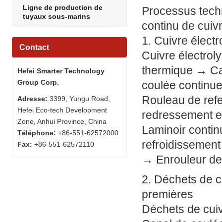
Ligne de production de
Processus tech
tuyaux sous-marins
continu de cui
1. Cuivre élect
Contact
Cuivre électrol
thermique → Ca
Hefei Smarter Technology
Group Corp.
coulée continue
Rouleau de ref
Adresse:
3399, Yungu Road,
Hefei Eco-tech Development
redressement et
Zone, Anhui Province, China
Laminoir conti
Téléphone:
+86-551-62572000
refroidissement 
Fax:
+86-551-62572110
→ Enrouleur de 
2. Déchets de c
premières
Déchets de cui