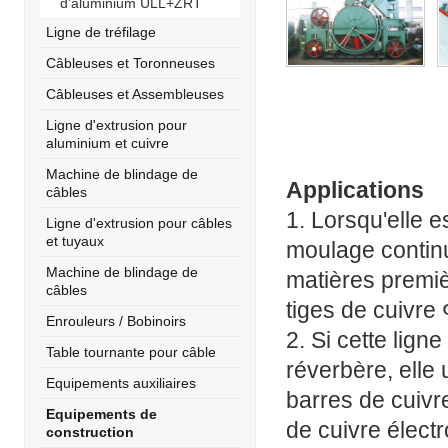
d’aluminium ULL+ZRT
Ligne de tréfilage
Câbleuses et Toronneuses
Câbleuses et Assembleuses
Ligne d'extrusion pour
aluminium et cuivre
Machine de blindage de
Applications
câbles
1. Lorsqu'elle e
Ligne d'extrusion pour câbles
et tuyaux
moulage continu
Machine de blindage de
matières premiè
câbles
tiges de cuivr
Enrouleurs / Bobinoirs
2. Si cette lign
Table tournante pour câble
réverbère, elle 
Equipements auxiliaires
barres de cuivr
Equipements de
de cuivre électr
construction