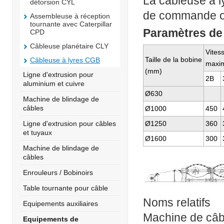
La câbleuse à ly
détorsion CYL
de commande ou
Assembleuse à réception
tournante avec Caterpillar
Paramètres de 
CPD
Câbleuse planétaire CLY
Vites
Taille de la bobine
Câbleuse à lyres CGB
maxim
(mm)
Ligne d'extrusion pour
2B
aluminium et cuivre
Ø630
Machine de blindage de
câbles
Ø1000
450
Ø1250
360
Ligne d'extrusion pour câbles
et tuyaux
Ø1600
300
Machine de blindage de
câbles
Enrouleurs / Bobinoirs
Table tournante pour câble
Noms relatifs
Equipements auxiliaires
Machine de câbl
Equipements de