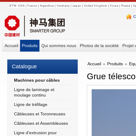
C
Accueil
Produits
Qui sommes nous
Photos de la société
Projet 
Accueil
»
Produits
»
Equ
Catalogue
Grue télesc
Machines pour câbles
Ligne de laminage et
moulage continu
Ligne de tréfilage
Câbleuses et Toronneuses
Câbleuses et Assembleuses
Ligne d'extrusion pour